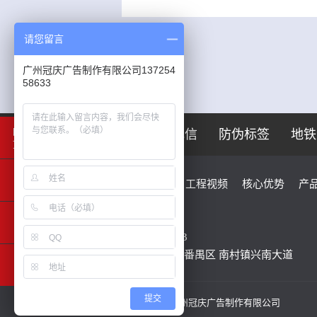
请您留言
广州冠庆广告制作有限公司137254
58633
回到
友情链接：
中国电信
防伪标签
地铁
顶部
工程案例
行业资讯
工程视频
核心优势
产
电话：86 020 84200424
移动电话：13725458633
地址：中国 广东 广州市番禺区 南村镇兴南大道
提交
Copyright ©2019 - 2020 广州冠庆广告制作有限公司