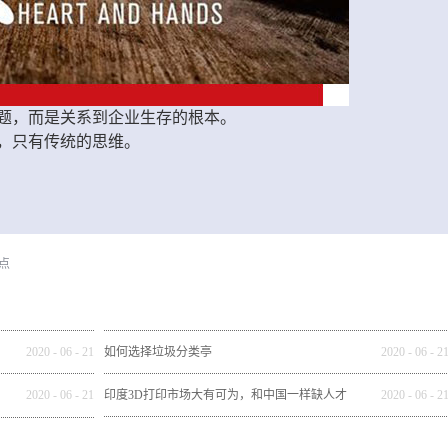
题，而是关系到企业生存的根本。
，只有传统的思维。
务点
2020
-
06
-
21
如何选择垃圾分类亭
2020
-
06
-
2
2020
-
06
-
21
印度3D打印市场大有可为，和中国一样缺人才
2020
-
06
-
2