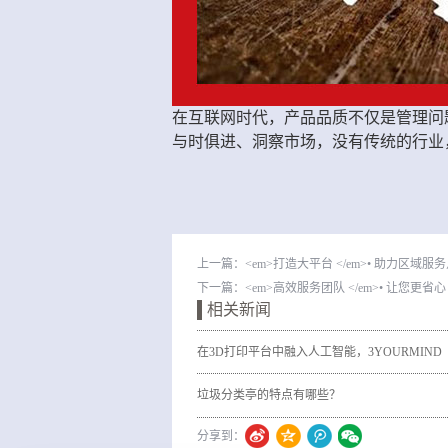
在互联网时代，产品品质不仅是管理问
与时俱进、洞察市场，没有传统的行业
上一篇：
<em>打造大平台 </em>• 助力区域服
下一篇：
<em>高效服务团队 </em>• 让您更省心
相关新闻
在3D打印平台中融入人工智能，3YOURMIND
获得130万欧元资助
垃圾分类亭的特点有哪些？