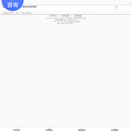
宜昌三峡国际房车露营地 景区标识制作案例
分享
您现在的位置：
首页
>
景区公园标识
>
关于我们
联系客服
返回顶部
Copyright ©2019 - 2020 广州冠庆广告制作有限公司
全国客服热线：400-0000-366
8：30—18：00，周六日照常为您服务
粤ICP备17083985号-2
产品分类
在线预约
联系电话
在线客服